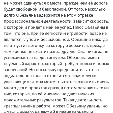
не может сдвинуться с места, прежде чем её дорога
будет свободной и безопасной. От того, насколько
долго Обезьяна задержится на этом отрезке
профессиональной деятельности, зависит скорость,
с которой и придёт к ней её успех. Плюс Обезьяны в
том, что она, при её лёгкости и игривости, вовсе не
является глупой и бесшабашной. Обезьяна никогда
не отпустит веточку, за которую держится, прежде
чем крепко не схватиться за другую. Она никогда не
успокаивается на достигнутом, Обезьяна имеет
неуёмный характер, который требует новых и новых
завоеваний. Но поскольку представитель этого
зодиакального знака относится к людям легко
увлекающимся, она может пытаться охватить очень
много дел и проектов сразу, а потом оставлять те из
них, которые, по её мнению, не дают никаких
положительных результатов. Такая деятельность,
«распыление» в работе, может Обезьяну увлечь, но
– Увы! – ничего не даст ей в плане карьеры и