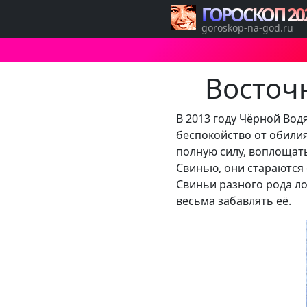
ГОРОСКОП 20
goroskop-na-god.ru
Восточ
В 2013 году Чёрной Вод
беспокойство от обилия
полную силу, воплощать
Свинью, они стараются 
Свиньи разного рода ло
весьма забавлять её.