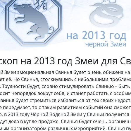
скоп на 2013 год Змеи для С
й Змеи эмоциональная Свинья будет очень обижена на х
ет её. Но Свинья, столкнувшись с небольшими проблема
. Трудности будут, словно стимулировать Свинью – быть
осит непорядок вокруг себя, и станет работать с особым
винья будет стремиться избавиться от тех своих недос
не передумает, то с таким развитием событий она сможе
р, в 2013 году Чёрной Водяной Змеи у Свиньи получится
ут дела в купле-продаже. Свинья будет очень органична
мым организатором различных мероприятий. Свинья пу