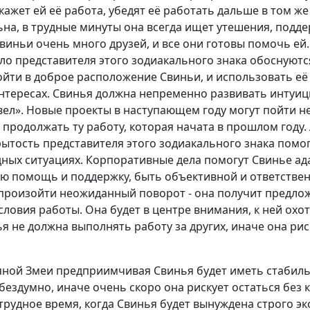
ажет ей её работа, убедят её работать дальше в том же 
на, в трудные минуты она всегда ищет утешения, подд
 Свиньи очень много друзей, и все они готовы помочь ей
оло представителя этого зодиакального знака обоснуют
йти в доброе расположение Свиньи, и использовать её 
нтересах. Свинья должна непременно развивать интуиц
вел». Новые проекты в наступающем году могут пойти н
продолжать ту работу, которая начата в прошлом году.
ытость представителя этого зодиакального знака помог
дных ситуациях. Корпоративные дела помогут Свинье ад
ю помощь и поддержку, быть объективной и ответственн
произойти неожиданный поворот - она получит предлож
словия работы. Она будет в центре внимания, к ней охот
я не должна выполнять работу за других, иначе она рис
дяной Змеи предприимчивая Свинья будет иметь стабиль
бездумно, иначе очень скоро она рискует остаться без 
трудное время, когда Свинья будет вынуждена строго эк