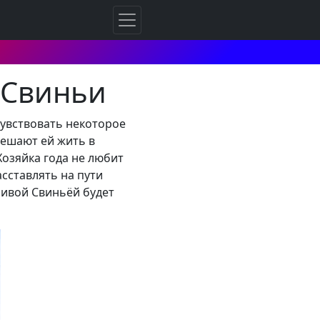
 Свиньи
чувствовать некоторое
мешают ей жить в
Хозяйка года не любит
асставлять на пути
ливой Свиньёй будет