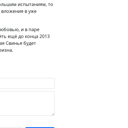
большим испытаниям, то
е вложения в уже
юбовью, и в паре
ть ещё до конца 2013
ая Свинья будет
ризна.