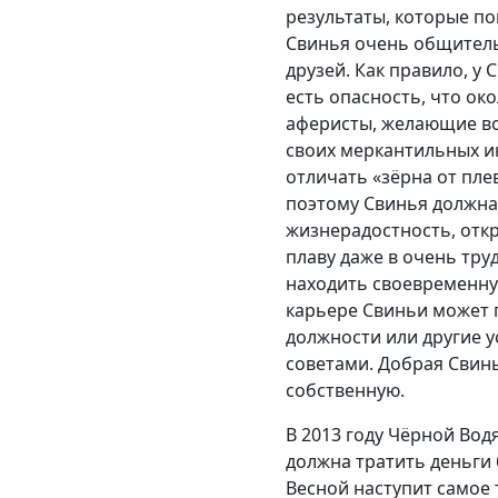
результаты, которые пок
Свинья очень общитель
друзей. Как правило, у
есть опасность, что ок
аферисты, желающие во
своих меркантильных и
отличать «зёрна от пле
поэтому Свинья должна 
жизнерадостность, откр
плаву даже в очень тру
находить своевременну
карьере Свиньи может 
должности или другие у
советами. Добрая Свинь
собственную.
В 2013 году Чёрной Во
должна тратить деньги 
Весной наступит самое 