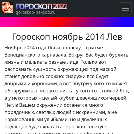
ГОРОСКОП 2022
goroskop-na-god.ru
Гороскоп ноябрь 2014 Лев
Ноябрь 2014 года Львы проведут в ритме
Венецианского карнавала. Вокруг Вас будет бурлить
жизнь и мелькать разные лица. Только вот
распознать сущность окружающих под маской
станет довольно сложно: снаружи все будут
добрыми и хорошими, а вот внутри у кого-то может
обнаружиться червоточинка, у кого-то – гнилой бок,
а у некоторых – целый клубок шевелящихся червей.
Нет, в Вашем окружении останется много
порядочных, светлых людей с искренними, а не
нарисованными улыбками, но и двуличных
подлецов будет хватать. Гороскоп советует
помнить, что о книге не судят по обложке, а о