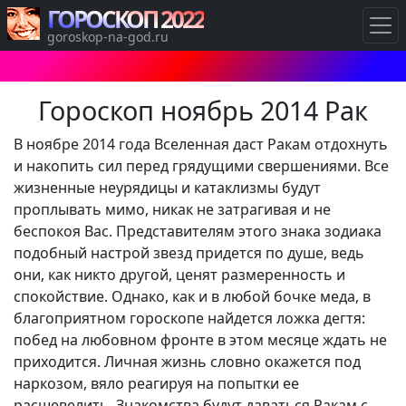
ГОРОСКОП 2022
goroskop-na-god.ru
Гороскоп ноябрь 2014 Рак
В ноябре 2014 года Вселенная даст Ракам отдохнуть
и накопить сил перед грядущими свершениями. Все
жизненные неурядицы и катаклизмы будут
проплывать мимо, никак не затрагивая и не
беспокоя Вас. Представителям этого знака зодиака
подобный настрой звезд придется по душе, ведь
они, как никто другой, ценят размеренность и
спокойствие. Однако, как и в любой бочке меда, в
благоприятном гороскопе найдется ложка дегтя:
побед на любовном фронте в этом месяце ждать не
приходится. Личная жизнь словно окажется под
наркозом, вяло реагируя на попытки ее
расшевелить. Знакомства будут даваться Ракам с