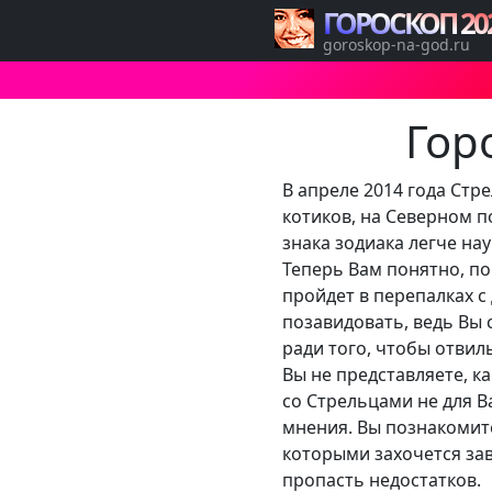
ГОРОСКОП 20
goroskop-na-god.ru
Гор
В апреле 2014 года Стр
котиков, на Северном п
знака зодиака легче нау
Теперь Вам понятно, п
пройдет в перепалках 
позавидовать, ведь Вы 
ради того, чтобы отвил
Вы не представляете, к
со Стрельцами не для В
мнения. Вы познакомит
которыми захочется за
пропасть недостатков.