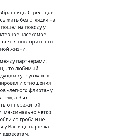
избранницы Стрельцов.
сь жить без оглядки на
 пошел на поводу у
актерное насекомое
хочется повторить его
чной жизни.
 между партнерами.
ен, что любимый
удущим супругом или
анировал и отношения
ов «легкого флирта» у
дцем, а Вы с
ть от пережитой
и, максимально четко
бви до гроба и не
ия у Вас еще парочка
м адресатам.