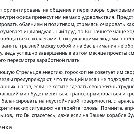
ут ориентированы на общение и переговоры с деловыми
нутри офиса принесут им немало удовольствия. Предст
ировать обаянием и позитивом, стремясь очаровать ка
зумевает индивидуальный труд, то Вы начнете чаще ход
 пообщаться с коллегами. С окружающими людьми пробл
 заняты грызней между собой и на Вас внимания не обр
у, ведь успешно завершенные в этом месяце проекты см
его пересмотра заработной платы.
ющую Стрельцов энергию, гороскоп не советует им сво
Звезды предупреждают, что текущий месяц не подходит 
анных шагов, если не хотите сделать свою жизнь трудне
ужающий мир будет меняться, трансформироваться и кре
я балансировать на неустойчивой поверхности, стараясь
критических ситуациях не теряйте головы. Помните, апр
ьцов, что Вы спасетесь, даже если на Вашем корабле бу
енка