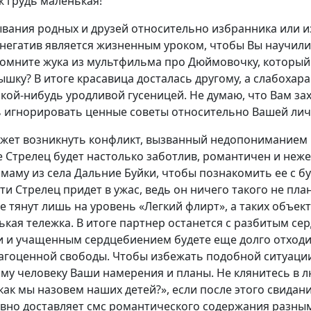
 ж грудь маленькая!
вания родных и друзей относительно избранника или 
 негатив является жизненным уроком, чтобы Вы научили
Помните жука из мультфильма про Дюймовочку, который
шку? В итоге красавица досталась другому, а слабохар
кой-нибудь уродливой гусеницей. Не думаю, что Вам за
сь игнорировать ценные советы относительно Вашей ли
жет возникнуть конфликт, вызванный недопониманием
ле Стрелец будет настолько заботлив, романтичен и неж
маму из села Дальние Буйки, чтобы познакомить ее с б
сти Стрелец придет в ужас, ведь он ничего такого не пл
е тянут лишь на уровень «Легкий флирт», а таких объект
ькая тележка. В итоге партнер останется с разбитым сер
 и учащенным сердцебиением будете еще долго отходи
агоценной свободы. Чтобы избежать подобной ситуаци
у человеку Ваши намерения и планы. Не клянитесь в лю
 как мы назовем наших детей?», если после этого свидан
авно доставляет смс романтического содержания разны