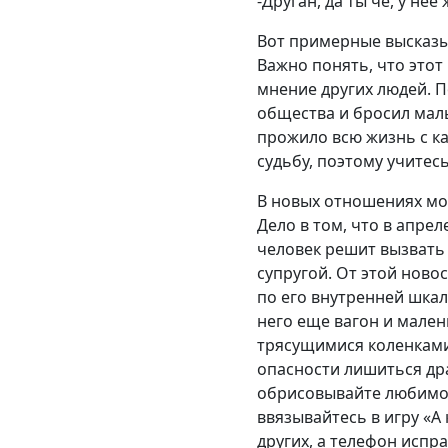
-Друган, да ты че, у нее
Вот примерные высказы
Важно понять, что этот
мнение других людей. 
общества и бросил малы
прожило всю жизнь с ка
судьбу, поэтому учите
В новых отношениях мо
Дело в том, что в апре
человек решит вызвать 
супругой. От этой ново
по его внутренней шкал
него еще вагон и мален
трясущимися коленками
опасности лишиться др
обрисовывайте любимом
ввязывайтесь в игру «А
других, а телефон испр