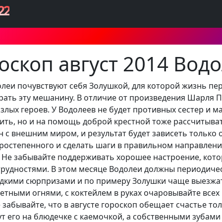
22
оскоп август 2014 Вод
долеи почувствуют себя Золушкой, для которой жизнь пе
ирать эту мешанину. В отличие от произведения Шарля П
злых героев. У Водолеев не будет противных сестер и ма
ить, но и на помощь доброй крестной тоже рассчитыват
н с внешним миром, и результат будет зависеть только о
ростепенного и сделать шаги в правильном направлени
. Не забывайте поддерживать хорошее настроение, кот
трудностями. В этом месяце Водолеи должны периодичес
адкими сюрпризами и по примеру Золушки чаще выезжа
ветными огнями, с коктейлем в руках очаровывайте всех
 забывайте, что в августе гороскоп обещает счастье то
ут его на блюдечке с каемочкой, а собственными зубам