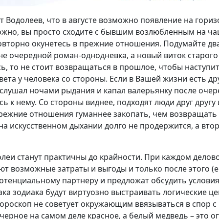
 Водолеев, что в августе возможно появление на гориз
можно, вы просто сходите с бывшим возлюбленным на ча
повторно окунетесь в прежние отношения. Подумайте дв
 не очередной роман-однодневка, а новый виток старого 
ь, то не стоит возвращаться в прошлое, чтобы наступить
вета у человека со стороны. Если в Вашей жизни есть др
слушал ночами рыдания и капал валерьянку после оче
ь к нему. Со стороны виднее, подходят люди друг другу 
прежние отношения гуманнее закопать, чем возвращать 
а искусственном дыхании долго не продержится, а втор
долеи станут практичны до крайности. При каждом дело
т возможные затраты и выгоды и только после этого (е
потенциальному партнеру и предложат обсудить условия.
ака зодиака будут виртуозно выстраивать логические ц
ороскоп не советует окружающим ввязываться в спор с 
 черное на самом деле красное, а белый медведь – это о