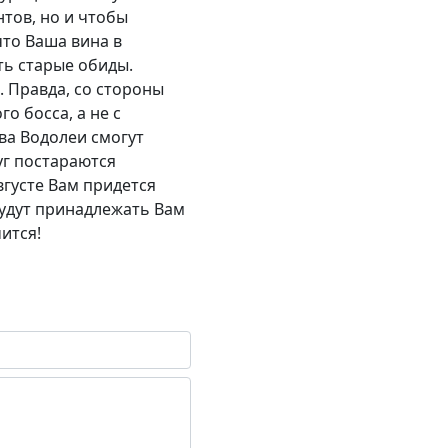
нтов, но и чтобы
что Ваша вина в
ть старые обиды.
 Правда, со стороны
о босса, а не с
ва Водолеи смогут
уг постараются
вгусте Вам придется
будут принадлежать Вам
чится!