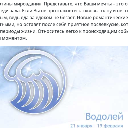
ртины мироздания. Представьте, что Ваши мечты – это 
ди зала. Если Вы не протолкнетесь сквозь толпу и не от
ным, ведь еда за едоком не бегает. Новые романтически
тными, но оставят после себя приятное послевкусие, к
 периоды жизни. Относитесь легко к происходящим соб
м моментом.