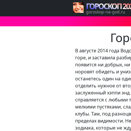
ГОРОСКОП 20
goroskop-na-god.ru
Гор
В августе 2014 года Во
горе, и заставила разб
появится ни добрых, ни 
норовят обидеть и униз
останетесь один на оди
отделить нужное от вто
заслуженный хэппи энд
справляется с любыми 
мелкими пустяками, сл
клубы. Там, под разноц
пределах видимости. Не
зодиака, которые не жд