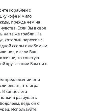
онте кораблей с
шку кофе и мило
ажды, прежде чем на
чувства. Если Вы в свое
 на те же грабли. Не
уг, который пережил с
редной ссоры с любимым
или нет, и если Ваш
к жизни, то советую
ой круг агонии Вам ни к
вом предложении они
сли решат, что игра
 В конце лета
епочки и разрушать
Водолеем, ведь он с
гурец. Используйте