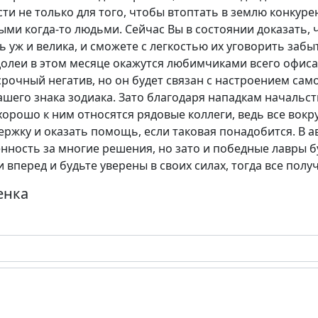
и не только для того, чтобы втоптать в землю конкуре
ми когда-то людьми. Сейчас Вы в состоянии доказать, 
ь уж и велика, и сможете с легкостью их уговорить забы
олеи в этом месяце окажутся любимчиками всего офиса.
очный негатив, но он будет связан с настроением самог
шего знака зодиака. Зато благодаря нападкам начальст
хорошо к ним относятся рядовые коллеги, ведь все вокр
ржку и оказать помощь, если таковая понадобится. В а
енность за многие решения, но зато и победные лавры 
 вперед и будьте уверены в своих силах, тогда все полу
енка