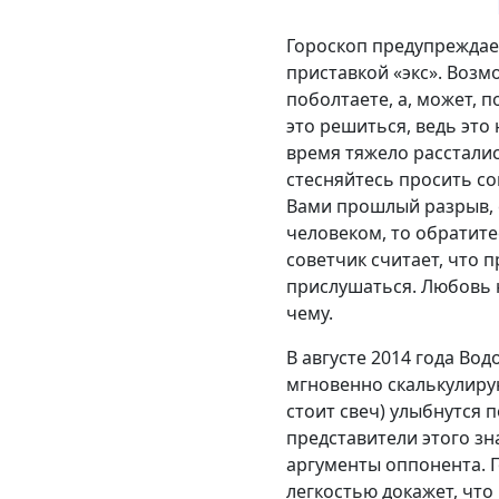
Гороскоп предупреждает
приставкой «экс». Воз
поболтаете, а, может, 
это решиться, ведь это
время тяжело рассталис
стесняйтесь просить со
Вами прошлый разрыв, 
человеком, то обратитес
советчик считает, что 
прислушаться. Любовь н
чему.
В августе 2014 года Во
мгновенно скалькулирую
стоит свеч) улыбнутся 
представители этого зн
аргументы оппонента. Г
легкостью докажет, что