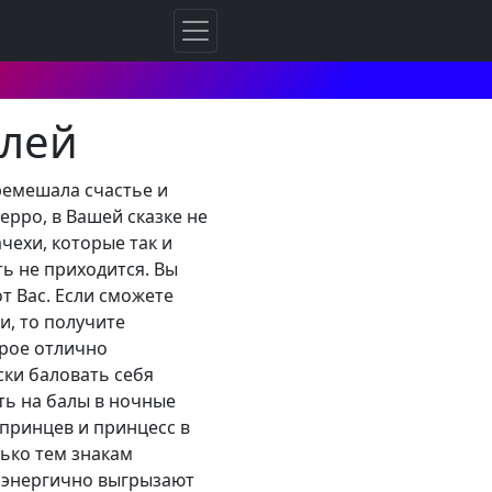
олей
ремешала счастье и
ерро, в Вашей сказке не
чехи, которые так и
ь не приходится. Вы
т Вас. Если сможете
и, то получите
орое отлично
ки баловать себя
ть на балы в ночные
 принцев и принцесс в
лько тем знакам
и энергично выгрызают