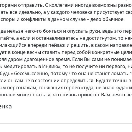
орами отправить. С коллегами иногда возможны разногл
лать все идеально, а у каждого человека присутствует с
 споры и конфликты в данном случае – дело обычное.
ода нельзя чего-то бояться и опускать руки, ведь это п
чтайте, а если и останавливаетесь на достигнутом, то н
тилающийся впереди пейзаж и решить, в каком направле
ет в конце весны ставить перед собой конкретные цели,
ряя даром драгоценное время. Если Вы сами не понимает
ь медитировать в Индию», то не получите ни первого, н
будь» бессмысленно, потому что она не станет ломать 
сли он сам не в состоянии определиться. Будьте точны в
ым персонажам, гоняющих героев «туда, не знаю куда» 
ь вполне может статься, что жизнь принесет Вам нечто в
енка