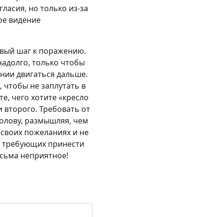
асия, но только из-за
вое видение
ервый шаг к поражению.
енадолго, только чтобы
нии двигаться дальше.
 чтобы не заплутать в
е, чего хотите «кресло
и второго. Требовать от
голову, размышляя, чем
 своих пожеланиях и не
и требующих принести
есьма неприятное!