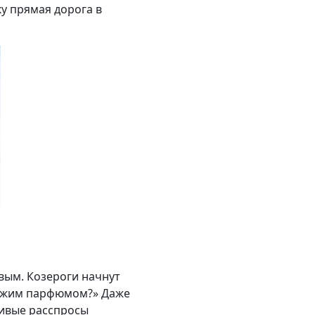
ку прямая дорога в
вым. Козероги начнут
 чужим парфюмом?» Даже
внивые расспросы