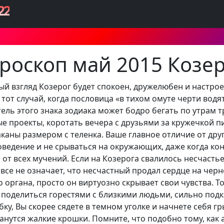
22
роскоп май 2015 Козе
вый взгляд Козерог будет спокоен, дружелюбен и настр
 тот случай, когда пословица «в тихом омуте черти водя
тель этого знака зодиака может бодро бегать по утрам т
е проекты, коротать вечера с друзьями за кружечкой пи
аканы размером с теленка. Ваше главное отличие от дру
ведение и не срываться на окружающих, даже когда кон
т всех мучений. Если на Козерога свалилось несчастье
вовсе не означает, что несчастный продал сердце на чер
о органа, просто он виртуозно скрывает свои чувства. Т
м поделиться горестями с близкими людьми, сильно по
у, Вы скорее сядете в темном уголке и начнете себя гры
анутся жалкие крошки. Помните, что подобно тому, как 