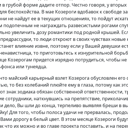
 в грубой форме дадите отпор. Честно говоря, у вторых
для беспокойства. В мае Козероги вдобавок к свободе з
они не найдут ее в текущих отношениях, то пойдут искат
им подопечным не награждать развесистыми рогами спут
льно увеличить дозу романтики под родной крышей. Есл
предрассудки, то люди откроют в своих чувствах новые 
танет влияние извне, поэтому если у Вашей девушки е
ненавистница, то приготовьтесь к изнурительной борьб
яце Козерогам придется изрядно потрудиться, чтобы не
ьфонса или тунеядца.
, что майский карьерный взлет Козерога обусловлен ег
ью, то без колебаний плюйте ему в глаза, потому как эт
тот знак зодиака обязан собственной ответственности, 
гие сотрудники, наткнувшись на препятствие, приколачи
 дело, Вы шли до конца, терпеливо выявляя бреши в вы
ейку! Для того, чтобы полоса удачи не прервалась, про
Вами дорогу в белый цвет. В этом месяце Козероги буд
к что их можно и во главе проекта поставить, и на пере