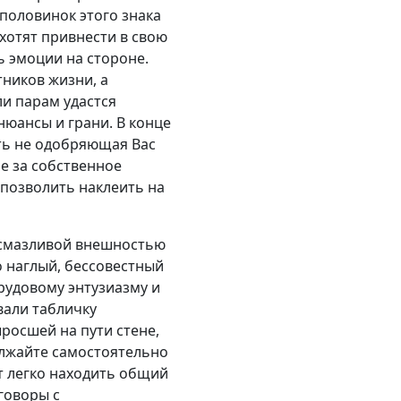
 половинок этого знака
ахотят привнести в свою
ь эмоции на стороне.
ников жизни, а
и парам удастся
нюансы и грани. В конце
сть не одобряющая Вас
е за собственное
 позволить наклеить на
о смазливой внешностью
о наглый, бессовестный
трудовому энтузиазму и
вали табличку
росшей на пути стене,
должайте самостоятельно
ут легко находить общий
говоры с