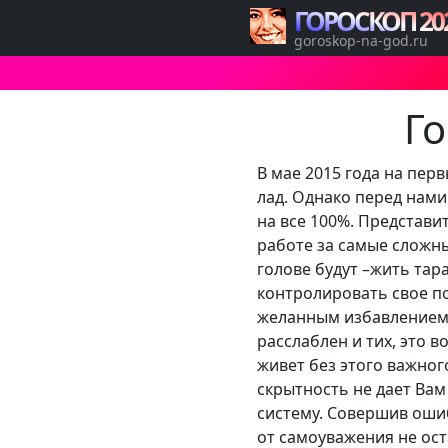
ГОРОСКОП 20
goroskop-na-god.ru
Го
В мае 2015 года на пер
лад. Однако перед нами
на все 100%. Представи
работе за самые сложны
голове будут –жить тар
контролировать свое по
желанным избавлением о
расслаблен и тих, это 
живет без этого важног
скрытность не дает Ва
систему. Совершив ошибк
от самоуважения не ост