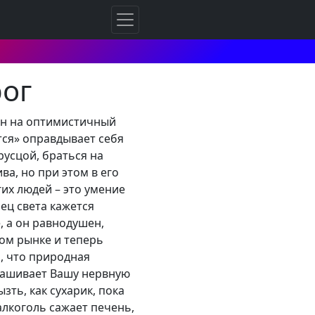
рог
оен на оптимистичный
тся» оправдывает себя
русцой, браться на
ва, но при этом в его
гих людей – это умение
ец света кажется
, а он равнодушен,
ном рынке и теперь
о, что природная
дкашивает Вашу нервную
зть, как сухарик, пока
алкоголь сажает печень,