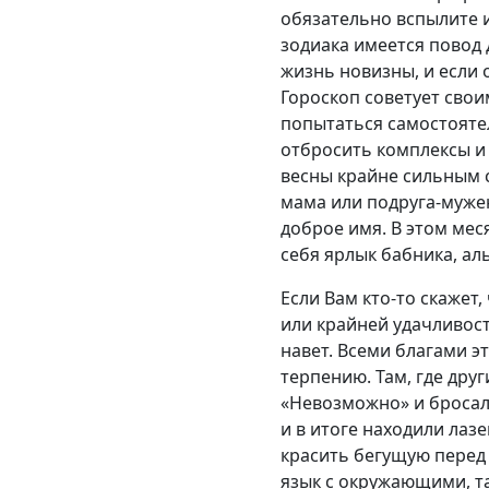
обязательно вспылите и
зодиака имеется повод 
жизнь новизны, и если 
Гороскоп советует сво
попытаться самостояте
отбросить комплексы и 
весны крайне сильным с
мама или подруга-муже
доброе имя. В этом мес
себя ярлык бабника, ал
Если Вам кто-то скажет
или крайней удачливост
навет. Всеми благами э
терпению. Там, где дру
«Невозможно» и бросали
и в итоге находили лаз
красить бегущую перед 
язык с окружающими, та