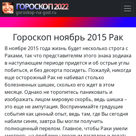
ГОРОСКОП 2022
goroskop-na-god.ru
Гороскоп ноябрь 2015 Рак
В ноябре 2015 года жизнь будет несколько строга с
Раками, так что представителям этого знака зодиака
в наступающем периоде придется и об острые углы
побиться, и без десерта посидеть. Пожалуй, никогда
еще осторожный Рак не набивал столько
болезненных шишек, сколько его ждет в этом
месяце. Однако не торопитесь паниковать и
изображать лицом мировую скорбь, ведь шишка –
это еще не ампутация. Воспринимайте грядущие
события как ценный опыт, ведь там, где Вы сегодня
набили синяк, завтра Вы могли получить
полноценный перелом. Главное, чтобы Раки умели
смотреть на проблемы трезвым взглядом и делать