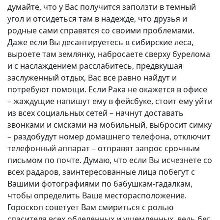
думайте, что у Вас получится заползти в темный
угол и отсидеться там в надежде, что друзья и
родные сами справятся со своими проблемами.
Даже если Вы десантируетесь в сибирские леса,
выроете там землянку, набросаете сверху бурелома
и с наслаждением расслабитесь, предвкушая
заслуженный отдых, Вас все равно найдут и
потребуют помощи. Если Рака не окажется в офисе
– жаждущие напишут ему в фейсбуке, стоит ему уйти
из всех социальных сетей – начнут доставать
звонками и смсками на мобильный, выбросит симку
– раздобудут номер домашнего телефона, отключит
телефонный аппарат – отправят запрос срочным
письмом по почте. Думаю, что если Вы исчезнете со
всех радаров, заинтересованные лица побегут с
Вашими фотографиями по бабушкам-гадалкам,
чтобы определить Ваше месторасположение.
Гороскоп советует Вам смириться с ролью
спасителя всех обделенных и ущемленных, ведь бег