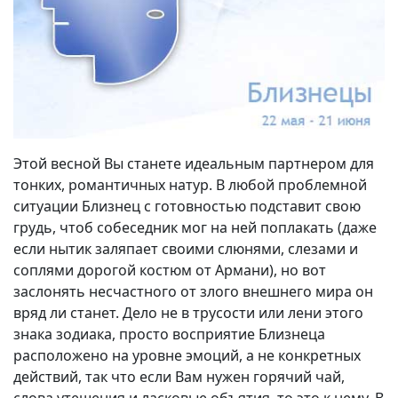
Этой весной Вы станете идеальным партнером для
тонких, романтичных натур. В любой проблемной
ситуации Близнец с готовностью подставит свою
грудь, чтоб собеседник мог на ней поплакать (даже
если нытик заляпает своими слюнями, слезами и
соплями дорогой костюм от Армани), но вот
заслонять несчастного от злого внешнего мира он
вряд ли станет. Дело не в трусости или лени этого
знака зодиака, просто восприятие Близнеца
расположено на уровне эмоций, а не конкретных
действий, так что если Вам нужен горячий чай,
слова утешения и ласковые объятия, то это к нему. В