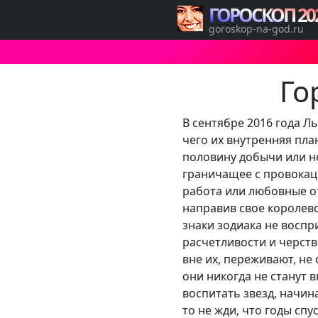
ГОРОСКОП 20
goroskop-na-god.ru
Го
В сентябре 2016 года Л
чего их внутренняя пла
половину добычи или не
граничащее с провокац
работа или любовные от
направив свое королев
знаки зодиака не воспр
расчетливости и черств
вне их, переживают, не
они никогда не станут 
воспитать звезд, начин
то не жди, что годы сп