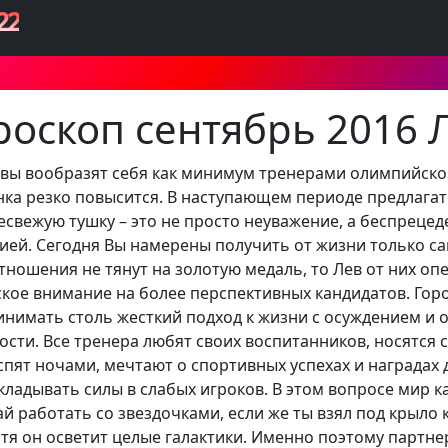
22
роскоп сентябрь 2016 
ьвы вообразят себя как минимум тренерами олимпийской
нка резко повысится. В наступающем периоде предлага
свежую тушку – это не просто неуважение, а беспрецед
ией. Сегодня Вы намерены получить от жизни только са
ношения не тянут на золотую медаль, то Лев от них оп
ское внимание на более перспективных кандидатов. Гор
инимать столь жесткий подход к жизни с осуждением и 
ости. Все тренера любят своих воспитанников, носятся 
 спят ночами, мечтают о спортивных успехах и наградах
вкладывать силы в слабых игроков. В этом вопросе мир 
ай работать со звездочками, если же ты взял под крыло 
устя он осветит целые галактики. Именно поэтому партн