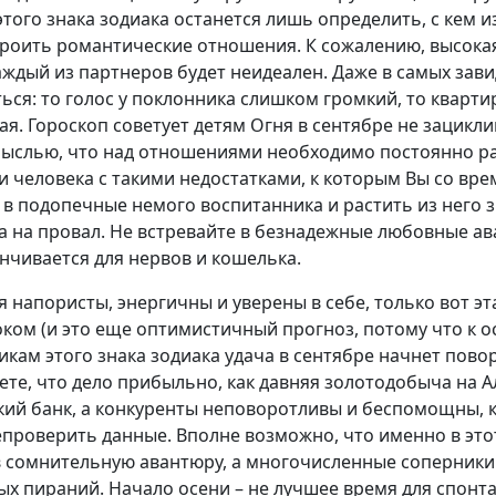
этого знака зодиака останется лишь определить, с кем 
троить романтические отношения. К сожалению, высока
аждый из партнеров будет неидеален. Даже в самых зав
ться: то голос у поклонника слишком громкий, то кварт
я. Гороскоп советует детям Огня в сентябре не зацикл
 мыслью, что над отношениями необходимо постоянно р
и человека с такими недостатками, к которым Вы со вр
 в подопечные немого воспитанника и растить из него
 на провал. Не встревайте в безнадежные любовные ава
анчивается для нервов и кошелька.
я напористы, энергичны и уверены в себе, только вот эт
ком (и это еще оптимистичный прогноз, потому что к 
кам этого знака зодиака удача в сентябре начнет пово
ете, что дело прибыльно, как давняя золотодобыча на А
кий банк, а конкуренты неповоротливы и беспомощны, 
епроверить данные. Вполне возможно, что именно в эт
в сомнительную авантюру, а многочисленные соперники 
ых пираний. Начало осени – не лучшее время для спон