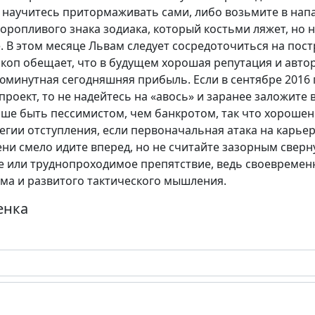
о научитесь притормаживать сами, либо возьмите в нап
ропливого знака зодиака, который костьми ляжет, но н
 В этом месяце Львам следует сосредоточиться на пос
коп обещает, что в будущем хорошая репутация и авто
юминутная сегодняшняя прибыль. Если в сентябре 2016 
роект, то не надейтесь на «авось» и заранее заложите
чше быть пессимистом, чем банкротом, так что хороше
тегии отступления, если первоначальная атака на карь
ени смело идите вперед, но не считайте зазорным сверну
е или труднопроходимое препятствие, ведь своевременн
ма и развитого тактического мышления.
енка