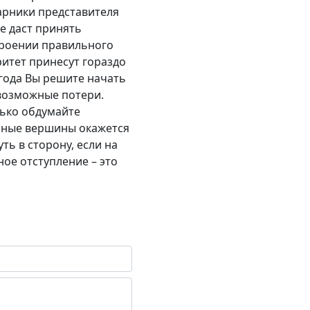
арники представителя
е даст принять
троении правильного
ритет принесут гораздо
года Вы решите начать
 возможные потери.
нько обдумайте
ерные вершины окажется
ть в сторону, если на
ое отступление – это