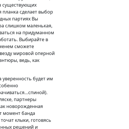
из существующих
я планка сделает выбор
идных партиях Вы
ира слишком маленькая,
иваться на придуманном
аботать. Выбирайте в
еменем сможете
 звезду мировой оперной
нтюры, ведь, как
а уверенность будет им
особенно
рачиваться…спиной).
ляске, партнеры
как новорожденная
от момент банда
точат клыки, готовясь
танных решений и