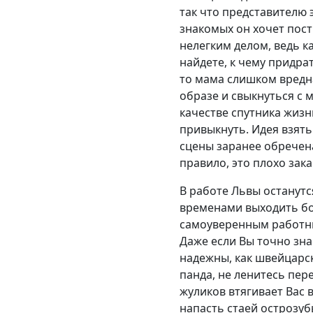
так что представителю 
знакомых он хочет пос
нелегким делом, ведь к
найдете, к чему придра
то мама слишком вредна
образе и свыкнуться с
качестве спутника жизн
привыкнуть. Идея взять
сцены заранее обречена
правило, это плохо зак
В работе Львы останутс
временами выходить бо
самоуверенным работни
Даже если Вы точно зна
надежны, как швейцарс
панда, не ленитесь пер
жуликов втягивает Вас 
напасть стаей острозуб