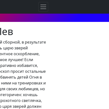
Лев
 сборной, в результате
ть царю зверей
ентное оскорбление,
мое лучшее! Если
еративно избавится,
оскоп просит остальные
обвинять детей Огня в
с ними на тренировках и
 для своих любимцев, но
категоричен: хочешь
крохотного светлячка,
ер царя зверей должен