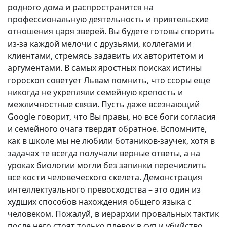
родного дома и распространится на
профессиональную деятельность и приятельские
отношения царя зверей. Вы будете готовы спорить
из-за каждой мелочи с друзьями, коллегами и
клиентами, стремясь задавить их авторитетом и
аргументами. В самых яростных поисках истины
гороскоп советует Львам помнить, что ссоры еще
никогда не укрепляли семейную крепость и
межличностные связи. Пусть даже всезнающий
Google говорит, что Вы правы, но все боги согласия
и семейного очага твердят обратное. Вспомните,
как в школе мы не любили ботаников-заучек, хотя в
задачах те всегда получали верные ответы, а на
уроках биологии могли без запинки перечислить
все кости человеческого скелета. Демонстрация
интеллектуального превосходства – это один из
худших способов нахождения общего языка с
человеком. Пожалуй, в иерархии провальных тактик
после него стоят только плевок в суп и убийство