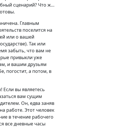
обный сценарий? Что ж…
готовы.
раничена. Главным
оятельств поселится на
ей или о вашей
сударстве). Так или
мя забыть, что вам не
орые привыкли уже
ам, и вашим друзьям
, погостит, а потом, в
! Если вы являетесь
казаться вам сущим
ителем. Он, едва заняв
на работе. Этот человек
ние в течение рабочего
ся все дневные часы