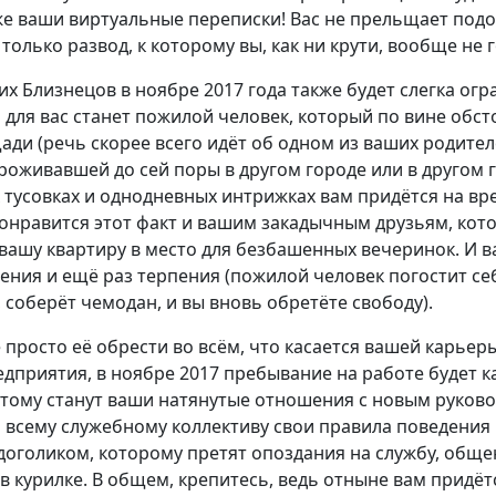
же ваши виртуальные переписки! Вас не прельщает под
только развод, к которому вы, как ни крути, вообще не 
х Близнецов в ноябре 2017 года также будет слегка ог
для вас станет пожилой человек, который по вине обст
ди (речь скорее всего идёт об одном из ваших родител
роживавшей до сей поры в другом городе или в другом го
 тусовках и однодневных интрижках вам придётся на вре
понравится этот факт и вашим закадычным друзьям, кот
вашу квартиру в место для безбашенных вечеринок. И в
ения и ещё раз терпения (пожилой человек погостит себе
 соберёт чемодан, и вы вновь обретёте свободу).
 просто её обрести во всём, что касается вашей карьеры
дприятия, в ноябре 2017 пребывание на работе будет 
тому станут ваши натянутые отношения с новым руковод
 и всему служебному коллективу свои правила поведения 
доголиком, которому претят опоздания на службу, обще
 в курилке. В общем, крепитесь, ведь отныне вам придёт