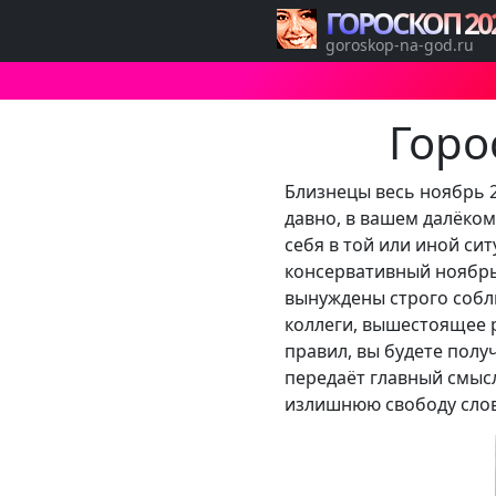
ГОРОСКОП 20
goroskop-na-god.ru
Горо
Близнецы весь ноябрь 2
давно, в вашем далёком 
себя в той или иной си
консервативный ноябрь
вынуждены строго соблю
коллеги, вышестоящее р
правил, вы будете полу
передаёт главный смысл
излишнюю свободу слов