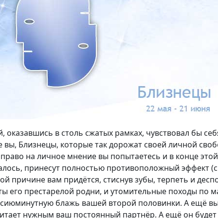
й, оказавшись в столь сжатых рамках, чувствовал бы се
не вы, Близнецы, которые так дорожат своей личной своб
 право на личное мнение вы попытаетесь и в конце этой 
чалось, принесут полностью противоположный эффект (
мой причине вам придётся, стиснув зубы, терпеть и дес
иты его престарелой родни, и утомительные походы по 
сиюминутную блажь вашей второй половинки. А ещё вы
читает нужным ваш постоянный партнёр. А ещё он будет