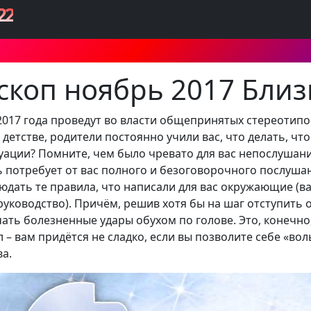
22
скоп ноябрь 2017 Бли
017 года проведут во власти общепринятых стереотипов
детстве, родители постоянно учили вас, что делать, что
туации? Помните, чем было чревато для вас непослушание
 потребует от вас полного и безоговорочного послушан
дать те правила, что написали для вас окружающие (ва
уководство). Причём, решив хотя бы на шаг отступить 
чать болезненные удары обухом по голове. Это, конечн
 – вам придётся не сладко, если вы позволите себе «во
а.