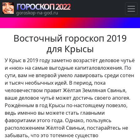
ГОРОСКОП 2022
goroskop-na-god.ru
Восточный гороскоп 2019
для Крысы
У Крыс в 2019 году заметно возрастёт деловое чутьё
и «нюх» на самые выгодные капиталовложения. По
сути, вам не впервой умело лавировать среди сотен
и тысяч необычных идей. В период, пока
человечеством правит Жёлтая Земляная Свинья,
ваше деловое чутьё может достичь своего апогея.
Рождённым в год Крысы по-настоящему повезло,
ведь именно вы можете стать главными
фаворитами этого года. Однако, пользуясь
расположением Жёлтой Свиньи, постарайтесь не
забывать, что это тотемное существо