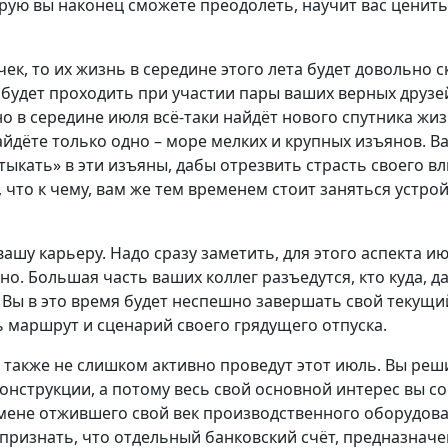
орую вы наконец сможете преодолеть, научит вас ценит
чек, то их жизнь в середине этого лета будет довольно 
будет проходить при участии пары ваших верных друзей
но в середине июля всё-таки найдёт нового спутника жиз
айдёте только одно – море мелких и крупных изъянов. В
ыкать» в эти изъяны, дабы отрезвить страсть своего в
 что к чему, вам же тем временем стоит заняться устро
вашу карьеру. Надо сразу заметить, для этого аспекта и
о. Большая часть ваших коллег разъедутся, кто куда, д
Вы в это время будет неспешно завершать свой текущи
 маршрут и сценарий своего грядущего отпуска.
также не слишком активно проведут этот июль. Вы реши
конструкции, а потому весь свой основной интерес вы с
амене отжившего свой век производственного оборудова
 признать, что отдельный банковский счёт, предназнач