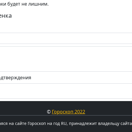
аки будет не лишним.
енка
одтверждения
©
Гороскоп 2022
ся на сайте Гороскоп на год RU, принадлежит владельцу сайта