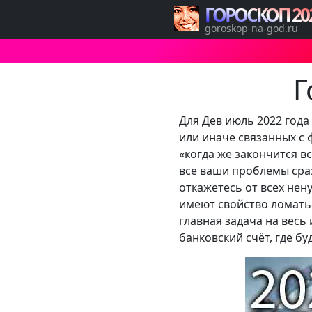
ГОРОСКОП 20
goroskop-na-god.ru
Г
Для Дев июль 2022 года
или иначе связанных с 
«когда же закончится вс
все ваши проблемы сраз
откажетесь от всех нен
имеют свойство ломатьс
главная задача на весь
банковский счёт, где б