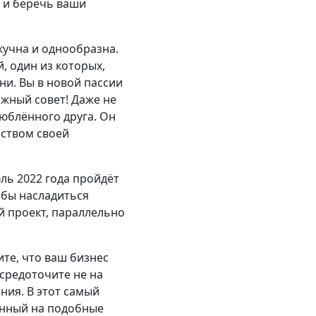
ь и беречь ваши
скучна и однообразна.
, один из которых,
ни. Вы в новой пассии
ажный совет! Даже не
люблённого друга. Он
йством своей
юль 2022 года пройдёт
абы насладиться
й проект, параллельно
те, что ваш бизнес
осредоточите не на
ния. В этот самый
енный на подобные