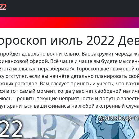
22
ороскоп июль 2022 Де
 пройдёт довольно волнительно. Вас закружит череда ж
финансовой сферой. Всё чаще и чаще вы будете мыслен
я эта июльская неразбериха?». Гороскоп даёт вам свой о
у отступят, если вы начнёте детально планировать св
ужных расходов. Вам следует принять и учесть, что ва
я в тот самый момент, когда у вас нет свободной наличн
 июль – решить текущие неприятности и попутно завес
удут храниться ваши финансы на любой экстренный случа