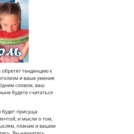
а обретёт тенденцию к
оголизм и ваше умение
 Одним словом, ваш
ныне будете считаться
та будет присуща
ечтой, и мысли о том,
мыслям, планам и вашим
тесь. Вы научитесь