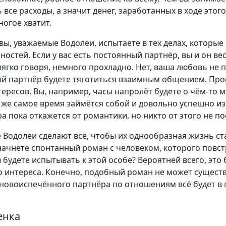
все расходы, а значит денег, заработанных в ходе это
ногое хватит.
ы, уважаемые Водолеи, испытаете в тех делах, которые
остей. Если у вас есть постоянный партнёр, вы и он ве
мягко говоря, немного прохладно. Нет, ваша любовь не п
ый партнёр будете тяготиться взаимным общением. Прос
тересов. Вы, например, часы напролёт будете о чём-то м
 же самое время займётся собой и довольно успешно и
а пока откажется от романтики, но никто от этого не по
Водолеи сделают всё, чтобы их однообразная жизнь ст
ачнёте спонтанный роман с человеком, которого повст
ы будете испытывать к этой особе? Вероятней всего, это
о интереса. Конечно, подобный роман не может сущест
о новоиспечённого партнёра по отношениям всё будет в
енка