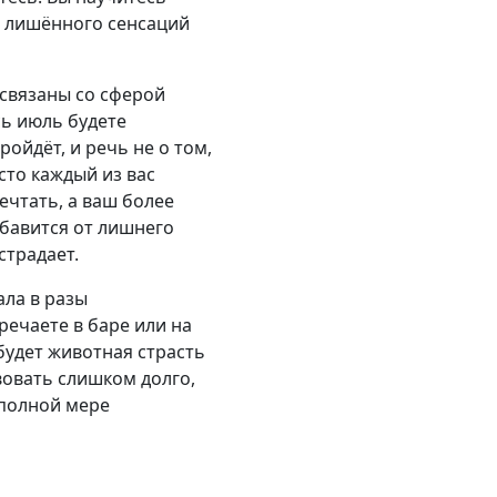
го лишённого сенсаций
 связаны со сферой
сь июль будете
ройдёт, и речь не о том,
то каждый из вас
ечтать, а ваш более
збавится от лишнего
страдает.
ала в разы
речаете в баре или на
 будет животная страсть
вовать слишком долго,
 полной мере