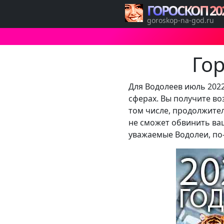
ГОРОСКОП 20
goroskop-na-god.ru
Го
Для Водолеев июль 202
сферах. Вы получите во
том числе, продолжите
не сможет обвинить ваш
уважаемые Водолеи, по