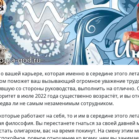
 о вашей карьере, которая именно в середине этого лет
этом поможет ваш вызывающий огромное уважение труд
ившую со стороны руководства, выполнить на отлично.
итет в июле 2022 года существенно возрастёт, и вы от
 едва ли не самым незаменимым сотрудником.
которые работают на себя, то и им в середине этого ле
 философия. Вы перестанете гнаться за своей давней м
стать олигархом, вас на время покинут. На смену этим 
покойное, ровное отношение ко всему, чем вы занимае