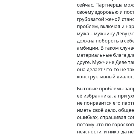
сейчас. Партнерша мож
своему здоровью и пос
грубоватой женой стан
проблем, включая и на
мужа – мужчину Деву (чт
должна побороть в себ
амбиции. В таком случ
материальные блага для
друге. Мужчине Деве та
она делает что-то не т
конструктивный диалог,
Бытовые проблемы запр
её избранника, а при у
не понравится его парт
иметь своё дело, общее
ошибках, спрашивая со
потому что по гороскоп
неясности, и никогда не