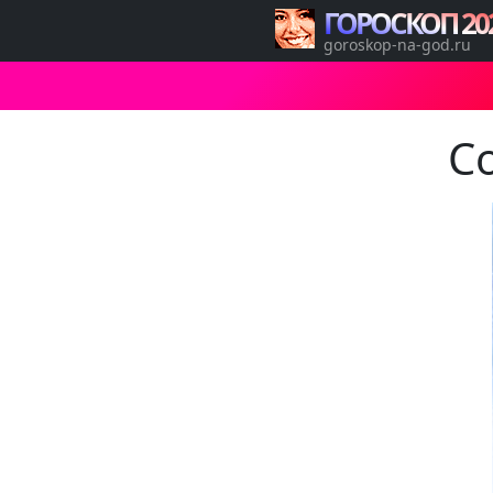
ГОРОСКОП 20
goroskop-na-god.ru
С