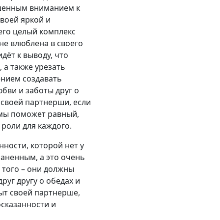
ышенным вниманием к
воей яркой и
его целый комплекс
не влюблена в своего
дёт к выводу, что
 а также урезать
ением создавать
бви и заботы друг о
 своей партнерши, если
лемы поможет равный,
 роли для каждого.
ности, которой нет у
раненным, а это очень
 того – они должны
руг другу о обедах и
ыт своей партнерше,
осказанности и