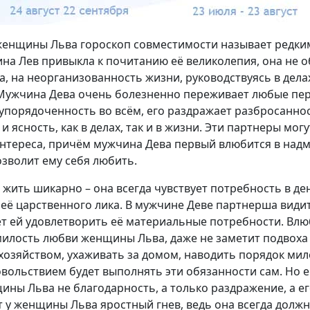
енщины Льва гороскоп совместимости называет редки
а Лев привыкла к почитанию её великолепия, она не 
, на неорганизованность жизни, руководствуясь в дела
. Мужчина Дева очень болезненно переживает любые пе
упорядоченность во всём, его раздражает разбросаннос
и ясность, как в делах, так и в жизни. Эти партнеры мо
 интереса, причём мужчина Дева первый влюбится в над
зволит ему себя любить.
жить шикарно – она всегда чувствует потребность в де
 её царственного лика. В мужчине Деве партнерша види
т ей удовлетворить её материальные потребности. Вл
илость любви женщины Льва, даже не заметит подвоха 
хозяйством, ухаживать за домом, наводить порядок ми
овольствием будет выполнять эти обязанности сам. Но ег
ины Льва не благодарность, а только раздражение, а ег
 у женщины Льва яростный гнев, ведь она всегда должн