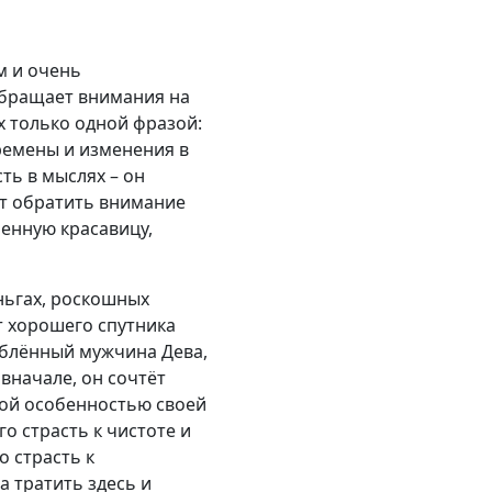
м и очень
обращает внимания на
х только одной фразой:
ремены и изменения в
ть в мыслях – он
гут обратить внимание
менную красавицу,
ньгах, роскошных
т хорошего спутника
юблённый мужчина Дева,
вначале, он сочтёт
лой особенностью своей
о страсть к чистоте и
о страсть к
а тратить здесь и