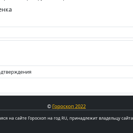
енка
одтверждения
©
Гороскоп 2022
ся на сайте Гороскоп на год RU, принадлежит владельцу сайта