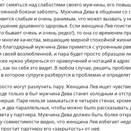
ет смеяться над слабостями своего мужчины, его пов
тоянной боязни заболеть. Мужчина Дева в общении со с
овится слабым и очень ранимым, что может вызвать у н
рушение душевного здоровья. Если женщина Лев поисти
о бывает очень и очень редко!), то она со временем при
е многие качества, мешающие мирной спокойной жизни,
ае благодарный мужчина Дева примется с утроенным рв
 своей возлюбленной, и пара будет просто образцом лю
кже нужно уберечься от нравоучений и нотаций в адрес
ак, как он себе это видит. В любом случае, решить проб
 в котором супруги разберутся в проблемах и определят
осто могут разлучить пару. Женщина Лев ищет чувствен
ходе только в быт мужчина Дева станет холодным и отст
нерше. Паре нельзя замыкаться в четырёх стенах, кроме
, и два параллельных, чтобы можно было рассказывать д
вета у партнера. Мужчина Дева должен быть более откр
у совместимости видно, что женщина Лев избегает нед
 простит партнеру его «закрытость» от неё.