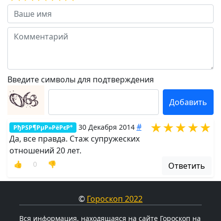
Введите символы для подтверждения
★★★★★
#
30 Декабря 2014
РђРЅР¶РµР»РёРєР°
Да, все правда. Стаж супружеских
отношений 20 лет.
👍
0
👎
Ответить
©
Гороскоп 2022
Вся информация, находящаяся на сайте Гороскоп на