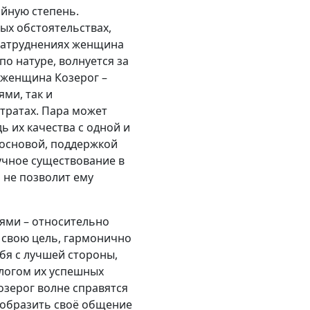
ойную степень.
ых обстоятельствах,
 затруднениях женщина
по натуре, волнуется за
т женщина Козерог –
ми, так и
тратах. Пара может
ь их качества с одной и
 основой, поддержкой
лучное существование в
 не позволит ему
иями – относительно
т свою цель, гармонично
бя с лучшей стороны,
алогом их успешных
зерог волне справятся
ообразить своё общение