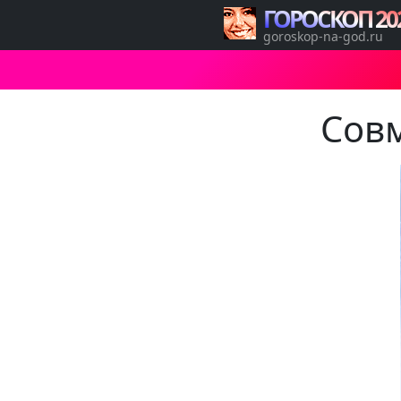
ГОРОСКОП 20
goroskop-na-god.ru
Совм