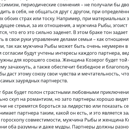
ессимизм, периодические сомнения – не получали бы дв
ить в себя, не общаться друг с другом, при определённ
их обоих страх или тоску. Например, при материальных
удущее семьи, за их отношения, а мужчина Рыбы, эгоист 
тся, что его это сильно заденет. В этом браке тон задае
ь в свои руки управление делами семьи – как отношения
, так как мужчина Рыбы может быть очень неумерен в 
и согласии будут учтены интересы каждого партнера, вед
нужны для хорошего союза. Женщина Козерог будет той
 ему зачахнуть, а также обеспечит безбедное и благопо
ы даст этому союзу свои чувства и мечтательность, что
 самых заурядных партнерств.
тот брак будет полон страстными любовными приключен
ьно скуп на романтизм, но зато партнеры хорошо видя
ни не стремятся бороться за лидерство или показать се
нимает партнера таким, какой он есть, и это является з
 гороскопу совместимости, мужчина Рыбы и женщина Ко
ь они оба разумны и даже мудры. Партнеры должны разн