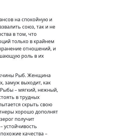
ансов на спокойную и
звалить союз, так и не
ства в том, что
оций только в крайнем
охранение отношений, и
ешающую роль в их
мужчины Рыб. Женщина
, замуж выходит, как
 Рыбы – мягкий, нежный,
стоять в трудных
пытается скрыть свою
ртнеры хорошо дополнят
озерог получит
 – устойчивость
 похожие качества –