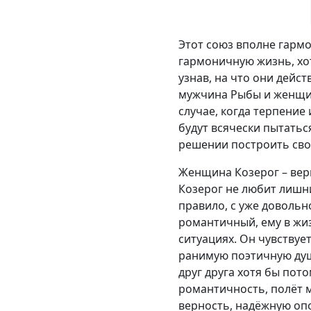
Этот союз вполне гарм
гармоничную жизнь, хот
узнав, на что они дейс
мужчина Рыбы и женщин
случае, когда терпение
будут всячески пытатьс
решении построить своё
Женщина Козерог – вер
Козерог не любит лишни
правило, с уже довольн
романтичный, ему в жиз
ситуациях. Он чувствуе
ранимую поэтичную душ
друг друга хотя бы пот
романтичность, полёт м
верность, надёжную опо