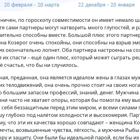
оничен, по гороскопу совместимости он имеет немало ш
я сами партнеры могут натворить много глупостей, и ра
твительно способны вместе. Большой плюс этого партнер
а Козерог очень спокойны, они способны на взрыв эм
 их окончательно лопнет. Оба партнера настроены на с
я их спасти – ещё один плюс, который может сыграть р
 счастье, что бы ни случилось.
ная, преданная, она является идеалом жены в глазах 
х телодвижений, она очень прочно стоит на своих ногах
о большим запасом профессий, знаний, денег. Мужчина
ни часто не хватает опоры, которая бы помогла ему вы
т себя беззащитным перед этим миром, и всеми силами 
у глубоко под налётом холодности и высокомерия. Па
ому, что эти их качества хорошо совпадают – женщина К
ечты, возвышенные чувства, лёгкость, а мужчина Рыбы
ру и защиту. Они были бы идеальной парой, если бы их