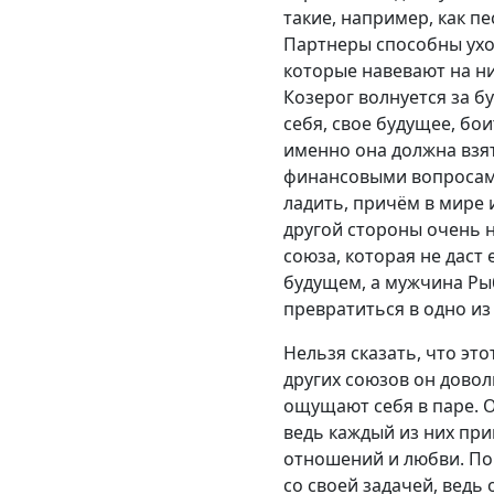
такие, например, как п
Партнеры способны уход
которые навевают на н
Козерог волнуется за б
себя, свое будущее, бои
именно она должна взят
финансовыми вопросами
ладить, причём в мире 
другой стороны очень 
союза, которая не даст
будущем, а мужчина Рыб
превратиться в одно из
Нельзя сказать, что э
других союзов он довол
ощущают себя в паре. О
ведь каждый из них при
отношений и любви. По
со своей задачей, вед