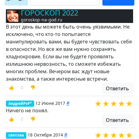
ГОРОСКОП 2022
goroskop-na-god.ru
В этот день вы можете быть очень уязвимыми. Не
исключено, что кто-то попытается
манипулировать вами, вы будете чувствовать себя
в опасности. Но все же вам нужно сохранять
хладнокровие. Если вы не будете проявлять
излишнюю нервозность, то сможете избежать
многих проблем. Вечером вас ждут новые
знакомства, а также интересные встречи.
👍
0
👎
Ответить
★★★★★
#
12 Июня 2017
АндрейРєР°
Ничего не понял.
👍
0
👎
Ответить
★★★★★
#
18 Октября 2014
светлаа