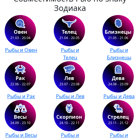
Зодиака
Овен
Телец
Близнецы
21.03 - 20.04
21.04 - 20.05
21.05 - 21.06
Рыбы и Овен
Рыбы и
Рыбы и
Телец
Близнецы
Рак
Лев
Дева
22.06 - 22.07
23.07 - 23.08
24.08 - 23.09
Рыбы и Рак
Рыбы и Лев
Рыбы и Дева
Весы
Скорпион
Стрелец
24.09 - 23.10
24.10 - 22.11
23.11 - 21.12
Рыбы и Весы
Рыбы и
Рыбы и