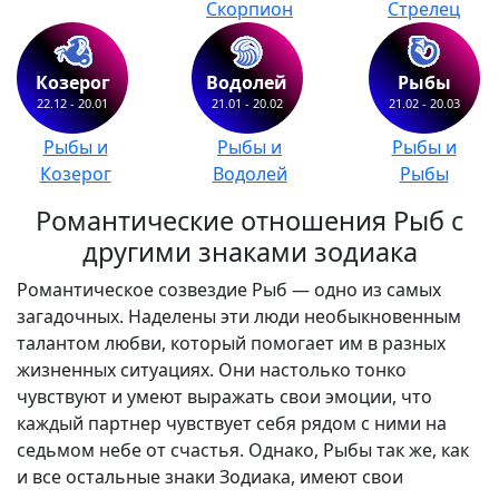
Скорпион
Стрелец
Козерог
Водолей
Рыбы
22.12 - 20.01
21.01 - 20.02
21.02 - 20.03
Рыбы и
Рыбы и
Рыбы и
Козерог
Водолей
Рыбы
Романтические отношения Рыб с
другими знаками зодиака
Романтическое созвездие Рыб — одно из самых
загадочных. Наделены эти люди необыкновенным
талантом любви, который помогает им в разных
жизненных ситуациях. Они настолько тонко
чувствуют и умеют выражать свои эмоции, что
каждый партнер чувствует себя рядом с ними на
седьмом небе от счастья. Однако, Рыбы так же, как
и все остальные знаки Зодиака, имеют свои